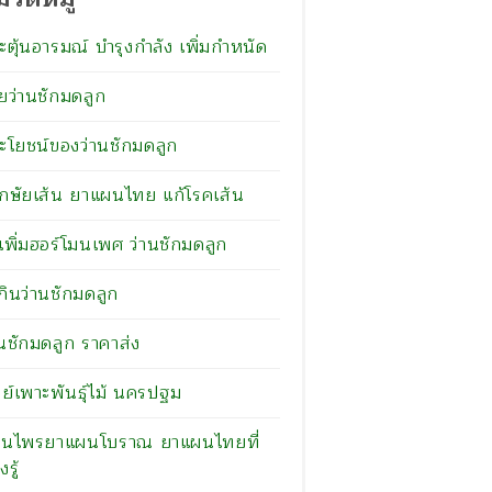
ะตุ้นอารมณ์ บำรุงกำลัง เพิ่มกำหนัด
ยว่านชักมดลูก
ะโยชน์ของว่านชักมดลูก
กษัยเส้น ยาแผนไทย แก้โรคเส้น
เพิ่มฮอร์โมนเพศ ว่านชักมดลูก
ีกินว่านชักมดลูก
านชักมดลูก ราคาส่ง
นย์เพาะพันธุ์ไม้ นครปฐม
ุนไพรยาแผนโบราณ ยาแผนไทยที่
งรู้