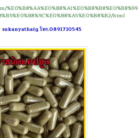
emaket.com/%E0%B8%AA%E0%B8%A1%E0%B8%B8%E
8%B5%E0%B8%9C%E0%B8%A5%E0%B8%B2/html
D: sukanyathaig โทร.0891710545