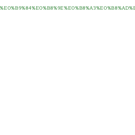
0%B8%99%E0%B9%84%E0%B8%9E%E0%B8%A3%E0%B8%