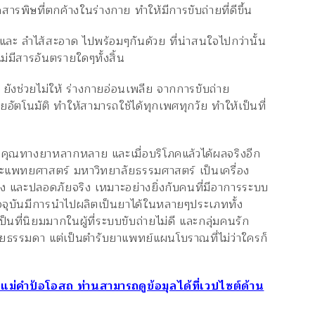
ดสารพิษที่ตกค้างในร่างกาย ทำให้มีการขับถ่ายที่ดีขึ้น
ะ ลำไส้สะอาด ไปพร้อมๆกันด้วย ที่น่าสนใจไปกว่านั้น
่มีสารอันตรายใดๆทั้งสิ้น
ว ยังช่วยไม่ให้ ร่างกายอ่อนเพลีย จากการขับถ่าย
อัตโนมัติ ทำให้สามารถใช้ได้ทุกเพศทุกวัย ทำให้เป็นที่
รรคุณทางยาหลากหลาย และเมื่อบริโภคแล้วได้ผลจริงอีก
 คณะแพทยศาสตร์ มหาวิทยาลัยธรรมศาสตร์ เป็นเครื่อง
ริง และปลอดภัยจริง เหมาะอย่างยิ่งกับคนที่มีอาการระบบ
นปัจจุบันมีการนำไปผลิตเป็นยาได้ในหลายๆประเภททั้ง
นที่นิยมมากในผู้ที่ระบบขับถ่ายไม่ดี และกลุ่มคนรัก
ทยธรรมดา แต่เป็นตำรับยาแพทย์แผนโบราณที่ไม่ว่าใครก็
ม่คำป้อโอสถ ท่านสามารถดูข้อมุลได้ที่เวปไซต์ด้าน