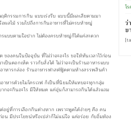
โร
แต่พฤติกรรมการกิน แบบเร่งรีบ แบบนี้มีผลเสียตามมา
ว
อผลไม้ รวมไปถึงการกินอาหารที่ไม่ครบห้าหมู่
ข
าหารแบบตามใจปาก ไม่ต้องครบห้าหมู่ก็ได้แค่สะดวก
[t
ิต ของคนในปัจจุบัน ที่ไม่ว่าจะอะไร ขอให้ทันเวลาไว้ก่อน
นมาเป็นดอกเห็ด ราวกับสั่งได้ ไม่ว่าจะเป็นร้านอาหารแบบ
ทำอาหารกล่อง ร้านอาหารฟาสต์ฟู้ดตามห้างสรรพสินค้า
รอุ่นอาหารด้วยไมโครเวฟ ก็เป็นที่นิยมให้แทบจะทุกกลุ่ม
อยากจะกินอะไร มีให้หมด แค่อุ่นก็สามารถกินได้แล้วแถม
 แต่อยู่ที่การเลือกกินต่างหาก เพราะพูดได้ง่ายๆ คือ คน
อน มีประโยชน์หรือเปล่าก็ไม่แน่ใจ แค่อร่อย กับอิ่มท้อง