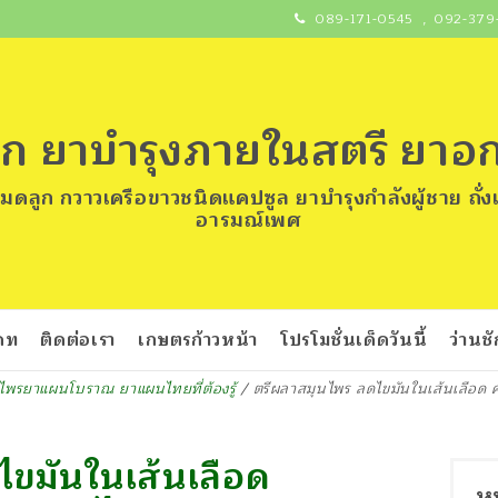
089-171-0545
,
092-379
ลูก ยาบำรุงภายในสตรี ยา
มดลูก กวาวเครือขาวชนิดแคปซูล ยาบำรุงกำลังผู้ชาย ถั่
อารมณ์เพศ
เดท
ติดต่อเรา
เกษตรก้าวหน้า
โปรโมชั่นเด็ดวันนี้
ว่านช
ไพรยาแผนโบราณ ยาแผนไทยที่ต้องรู้
/
ตรีผลาสมุนไพร ลดไขมันในเส้นเลือด 
ขมันในเส้นเลือด
ห