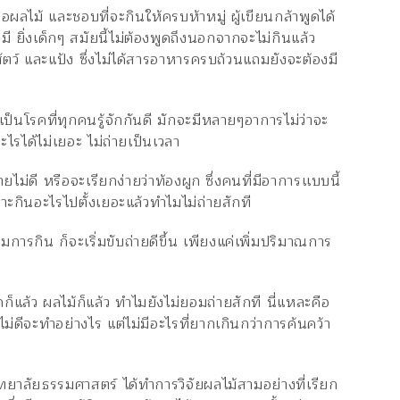
ผลไม้ และชอบที่จะกินให้ครบห้าหมู่ ผู้เขียนกล้าพูดได้
มี ยิ่งเด็กๆ สมัยนี้ไม่ต้องพูดถึงนอกจากจะไม่กินแล้ว
อสัตว์ และแป้ง ซึ่งไม่ได้สารอาหารครบถ้วนแถมยังจะต้องมี
 แต่เป็นโรคที่ทุกคนรู้จักกันดี มักจะมีหลายๆอาการไม่ว่าจะ
ะไรได้ไม่เยอะ ไม่ถ่ายเป็นเวลา
ายไม่ดี หรือจะเรียกง่ายว่าท้องผูก ซึ่งคนที่มีอาการเเบบนี้
ะกินอะไรไปตั้งเยอะแล้วทำไมไม่ถ่ายสักที
ารกิน ก็จะเริ่มขับถ่ายดีขึ้น เพียงแค่เพิ่มปริมาณการ
แล้ว ผลไม้ก็แล้ว ทำไมยังไม่ยอมถ่ายสักที นี่แหละคือ
ไม่ดีจะทำอย่างไร แต่ไม่มีอะไรที่ยากเกินกว่าการค้นคว้า
ยาลัยธรรมศาสตร์ ได้ทำการวิจัยผลไม้สามอย่างที่เรียก