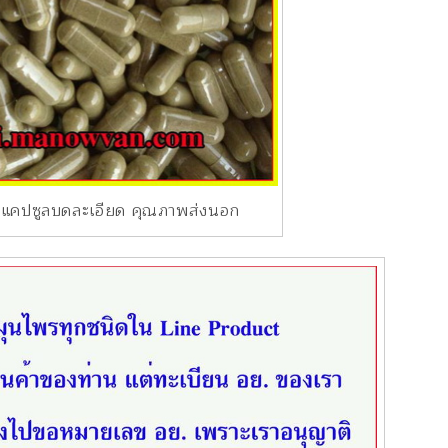
า แคปซูลบดละเอียด คุณภาพส่งนอก