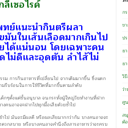
ลีเซอไรค์
กร
แพทย์แนะนำกินตรีผลา
ขา
ขมันในเส้นเลือดมากเกินไป
ปร
่วยได้แน่นอน โดยเฉพาะคน
ยา
ีดไม่ดีและอุดตัน ลำไส้ไม่
ยา
วิธ
รรม การกินอาหารที่เปลี่ยนไป จากเดิมมากขึ้น ซึ่งแตก
วามรีบร้อนในการใช้ชีวิตที่มากขึ้นตามลำดับ
ว่
็กๆตั้งแต่ชั้นอนุบาล จนกระทั่งผู้ใหญ่วัยทำงานที่ฝาก
ศู
อบางคนอาจจะฝากไปทุกมื้อเสียด้วยซ้ำไป
สม
ินเข้าไป มันจะมีผลดี หรือผลเสียมากกว่ากัน บางคนอาจจะ
ต้อ
สะดวกสบาย หรือบางคนอาจคำนึงถึงสารอาหารว่าจะครบ