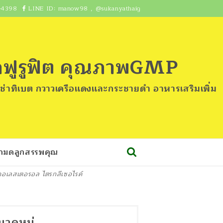
-4398
LINE ID:
manow98
,
@sukanyathaig
อกฟูรูฟิต คุณภาพGMP
งเช่าทิเบต กวาวเครือแดงและกระชายดำ อาหารเสริมเพิ่ม
ักมดลูกสรรพคุณ
คอเลสเตอรอล ไตรกลีเซอไรค์
มวดหมู่