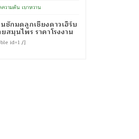
คความดัน เบาหวาน
่านชักมดลูกเชียงดาวเฮิร์บ
ายสมุนไพร ราคาโรงงาน
able id=1 /]