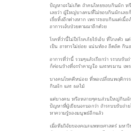
ปัญหาจะไม่เกิด ถ้าคนไทยชอบกินผัก หรือ
เลยว่า ผู้ใหญ่บางคนที่ไม่ชอบกินผักเลยก็
เขี่ยทิ้งอีกต่างหาก เพราะชอบกินแต่เนื้
อาการเจ็บป่วยตามมาอีกด้วย
โรคที่ว่านี้ไม่ใช่โรคภัยไข้เจ็บ ที่ไกลตัว
เป็น อาหารไม่ย่อย แน่นท้อง อึดอัด กินอ
อาการที่ว่านี้ รวมๆแล้วเรียกว่า ระบบขับถ่
ก็ค่อนข้างที่จะรำคาญใจ และทรมาน เพรา
บางคนโชคดีหน่อย ที่พอเปลี่ยนพฤติกรรมก
กินผัก และ ผลไม้
แต่บางคน หรือหลายๆคนส่วนใหญ่กินผักก็
ปัญหาที่ผู้เขียนจะบอกว่า ถ้าระบบขับถ่าย
หาความรู้ของมนุษย์อีกแล้ว
เมื่อทีมวิจัยของคณะแพทยศาสตร์ มหาวิท