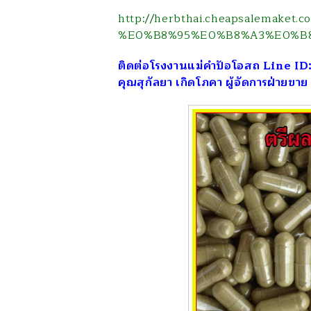
http://herbthai.cheapsal
%E0%B8%95%E0%B8%A3%E0%B
ติดต่อโรงงานแม่คำปัอโอสถ Line I
คุณสุกัลยา เกิดโภคา ผู้จัดการฝ่ายขาย