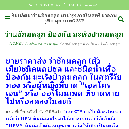
089-171-0545
LINE ID:
manow98
รับผลิตยาว่านชักมดลูก ยาบำรุงภายในสตรี ยาอกฟู
รูฟิต คุณภาพGMP
ว่านชักมดลูก ป้องกัน มะเร็งปากมดลูก
HOME
/
ว่านชักมดลูกสรรพคุณ
/
ว่านชักมดลูก ป้องกัน มะเร็งปากมดลูก
ขายราคาส่ง ว่าชักมดลูก (ตัว
เมีย)ชนิดแคปซูล และชนิดน้ำเพื่อ
ป้องกัน มะเร็งปากมดลูก ในสตรีวัย
ทอง หรือผู้หญิงที่ขาด “เอสโตร
เจน” หรือ ฮอร์โมนเพศ ที่ขาดหาย
ไปหรือลดลงในสตรี
แบคทีเรีย หรือไวรัสที่มีชื่อว่า
“เอชพีวี” แต่ไม่ต้องจำหรอก
ครับว่า HPV มันคืออะไร จำไว้อย่างเดียวว่า ใอ้เจ้าตัว
“HPV” มันคือตัวต้นเหตุของการก่อให้เกิดเป็นมะเร็ง