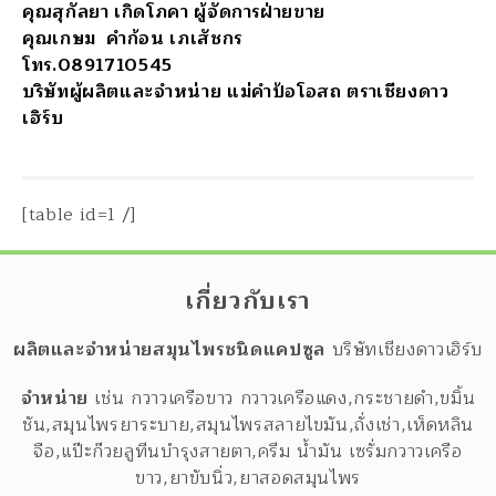
คุณสุกัลยา เกิดโภคา ผู้จัดการฝ่ายขาย
คุณเกษม คำก้อน เภเสัชกร
โทร.0891710545
บริษัทผู้ผลิตและจำหน่าย แม่คำป้อโอสถ ตราเชียงดาว
เฮิร์บ
[table id=1 /]
เกี่ยวกับเรา
ผลิตและจำหน่ายสมุนไพรชนิดแคปซูล
บริษัทเชียงดาวเฮิร์บ
จำหน่าย
เช่น กวาวเครือขาว กวาวเครือแดง,กระชายดำ,ขมิ้น
ชัน,สมุนไพรยาระบาย,สมุนไพรสลายไขมัน,ถั่งเช่า,เห็ดหลิน
จือ,แป๊ะก๊วยลูทีนบำรุงสายตา,ครีม น้ำมัน เซรั่มกวาวเครือ
ขาว,ยาขับนิ่ว,ยาสอดสมุนไพร