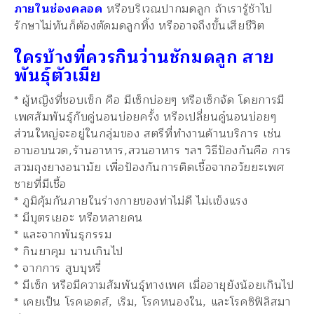
ภายในช่องคลอด
หรือบริเวณปากมดลูก ถ้าเรารู้ช้าไป
รักษาไม่ทันก็ต้องตัดมดลูกทิ้ง หรืออาจถึงขั้นเสียชีวิต
ใครบ้างที่ควรกินว่านชักมดลูก สาย
พันธุ์ตัวเมีย
* ผู้หญิงที่ชอบเซ็ก คือ มีเซ็กบ่อยๆ หรือเซ็กจัด โดยการมี
เพศสัมพันธุ์กับคู่นอนบ่อยครั้ง หรือเปลี่ยนคู๋นอนบ่อยๆ
ส่วนใหญ่จะอยู่ในกลุ่มของ สตรีที่ทำงานด้านบริการ เช่น
อาบอบนวด,ร้านอาหาร,สวนอาหาร ฯลฯ วิธีป้องกันคือ การ
สวมถุงยางอนามัย เพื่อป้องกันการติดเชื้อจากอวัยยะเพศ
ชายที่มีเชื้อ
* ภูมิคุ้มกันภายในร่างกายของท่าไม่ดี ไม่เเข็งแรง
* มีบุตรเยอะ หรือหลายคน
* และจากพันธุกรรม
* กินยาคุม นานเกินไป
* จากการ สูบบุหรี่
* มีเซ็ก หรือมีความสัมพันธุ์ทางเพศ เมื่ออายุยังน้อยเกินไป
* เคยเป็น โรคเอดส์, เริม, โรคหนองใน, และโรคซิฟิลิสมา